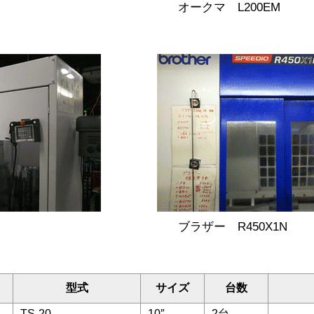
オークマ L200EM
ブラザー R450X1N
型式
サイズ
台数
TS-20
10″
2台