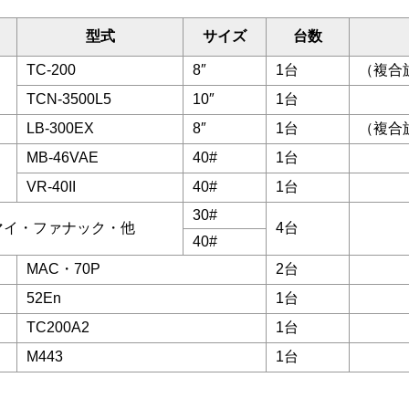
型式
サイズ
台数
TC-200
8″
1台
（複合
TCN-3500L5
10″
1台
LB-300EX
8″
1台
（複合
MB-46VAE
40#
1台
VR-40II
40#
1台
30#
マイ・ファナック・他
4台
40#
MAC・70P
2台
52En
1台
TC200A2
1台
M443
1台