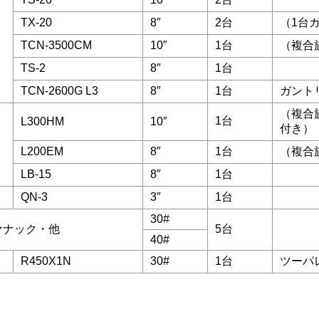
TX-20
8″
2台
（1台
TCN-3500CM
10″
1台
（複合
TS-2
8″
1台
TCN-2600G L3
8″
1台
ガント
（複合
1台
L300HM
10″
付き）
L200EM
8″
1台
（複合
LB-15
8″
1台
QN-3
3″
1台
30#
ァナック・他
5台
40#
R450X1N
30#
1台
ツーパ